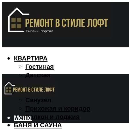
КВАРТИРА
Гостиная
Детская
Кухня
Спальня
Санузел
Прихожая и коридор
Балкон и лоджия
Меню
БАНЯ И САУНА