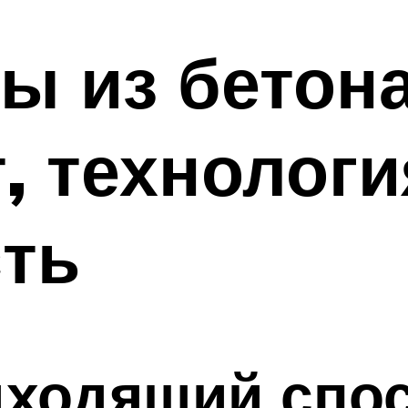
ы из бетона
, технологи
ть
дходящий спо