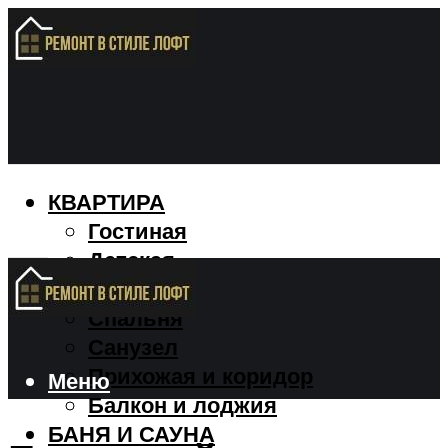
КВАРТИРА
Гостиная
Детская
Кухня
Спальня
Санузел
Прихожая и коридор
Меню
Балкон и лоджия
БАНЯ И САУНА