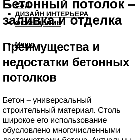
Бетонный потолок –
САД
ДИЗАЙН ИНТЕРЬЕРА
заливка и отделка
ОСВЕЩЕНИЕ
Преимущества и
Меню
недостатки бетонных
потолков
Бетон – универсальный
строительный материал. Столь
широкое его использование
обусловлено многочисленными
достоинствами бетона. Актуальны