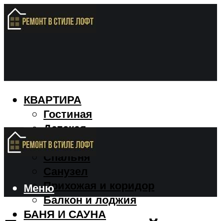
КВАРТИРА
Гостиная
Детская
Кухня
Спальня
Санузел
Прихожая и коридор
Меню
Балкон и лоджия
БАНЯ И САУНА