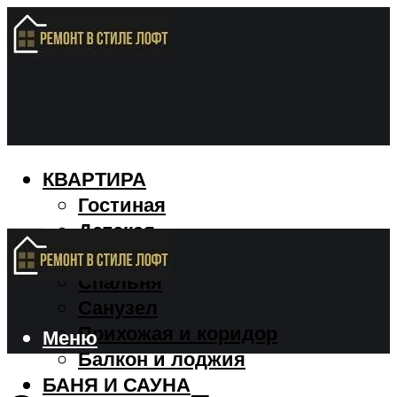
КВАРТИРА
Гостиная
Детская
Кухня
Спальня
Санузел
Прихожая и коридор
Меню
Балкон и лоджия
БАНЯ И САУНА