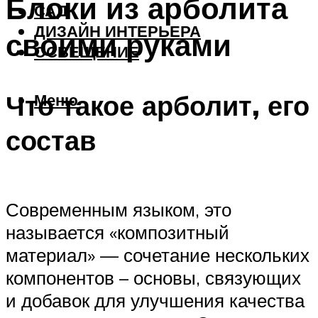
Блоки из арболита
САД
ДИЗАЙН ИНТЕРЬЕРА
своими руками
ОСВЕЩЕНИЕ
Что такое арболит, его
Меню
состав
Современным языком, это
называется «композитный
материал» — сочетание нескольких
компонентов – основы, связующих
и добавок для улучшения качества