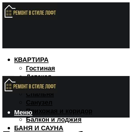
КВАРТИРА
Гостиная
Детская
Кухня
Спальня
Санузел
Прихожая и коридор
Меню
Балкон и лоджия
БАНЯ И САУНА