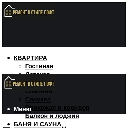
КВАРТИРА
Гостиная
Детская
Кухня
Спальня
Санузел
Прихожая и коридор
Меню
Балкон и лоджия
БАНЯ И САУНА