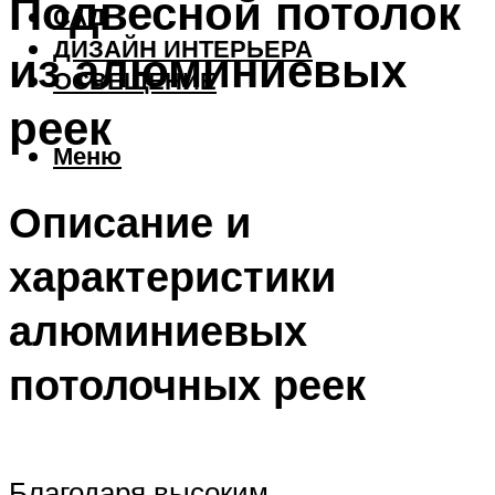
Подвесной потолок
САД
ДИЗАЙН ИНТЕРЬЕРА
из алюминиевых
ОСВЕЩЕНИЕ
реек
Меню
Описание и
характеристики
алюминиевых
потолочных реек
Благодаря высоким