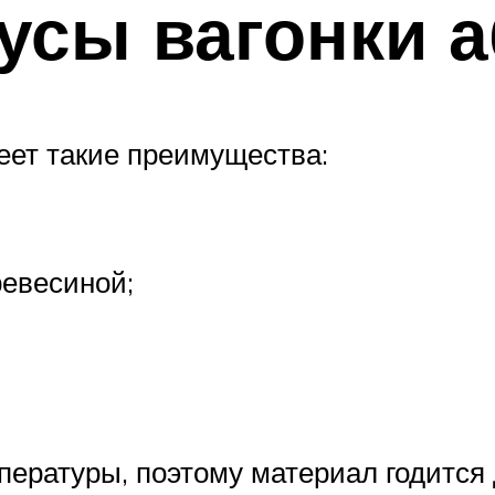
усы вагонки а
еет такие преимущества:
ревесиной;
ературы, поэтому материал годится 