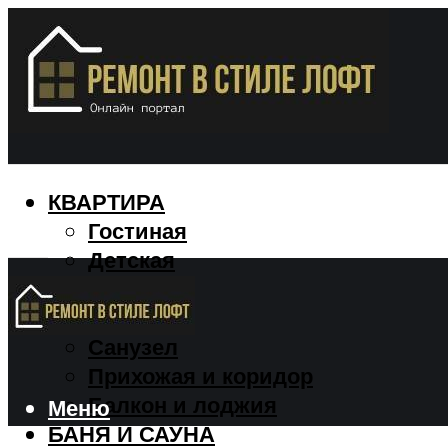
КВАРТИРА
Гостиная
Детская
Кухня
Спальня
Санузел
Прихожая и коридор
Балкон и лоджия
Меню
БАНЯ И САУНА