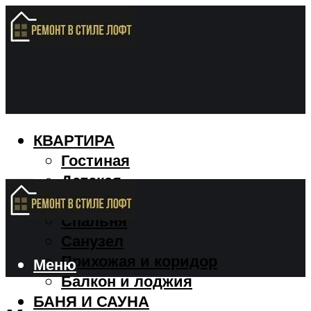
КВАРТИРА
Гостиная
Детская
Кухня
Спальня
Санузел
Прихожая и коридор
Меню
Балкон и лоджия
БАНЯ И САУНА