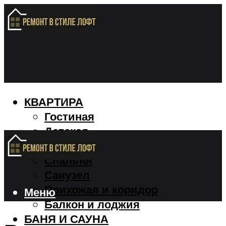
КВАРТИРА
Гостиная
Детская
Кухня
Спальня
Санузел
Прихожая и коридор
Меню
Балкон и лоджия
БАНЯ И САУНА