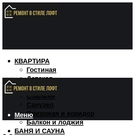
КВАРТИРА
Гостиная
Детская
Кухня
Спальня
Санузел
Прихожая и коридор
Меню
Балкон и лоджия
БАНЯ И САУНА