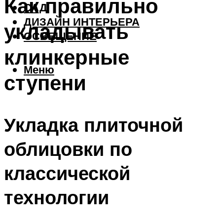
Как правильно
САД
ДИЗАЙН ИНТЕРЬЕРА
укладывать
ОСВЕЩЕНИЕ
клинкерные
Меню
ступени
Укладка плиточной
облицовки по
классической
технологии