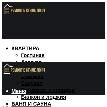
КВАРТИРА
Гостиная
Детская
Кухня
Спальня
Санузел
Прихожая и коридор
Меню
Балкон и лоджия
БАНЯ И САУНА