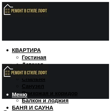
КВАРТИРА
Гостиная
Детская
Кухня
Спальня
Санузел
Прихожая и коридор
Меню
Балкон и лоджия
БАНЯ И САУНА