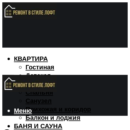
КВАРТИРА
Гостиная
Детская
Кухня
Спальня
Санузел
Прихожая и коридор
Меню
Балкон и лоджия
БАНЯ И САУНА