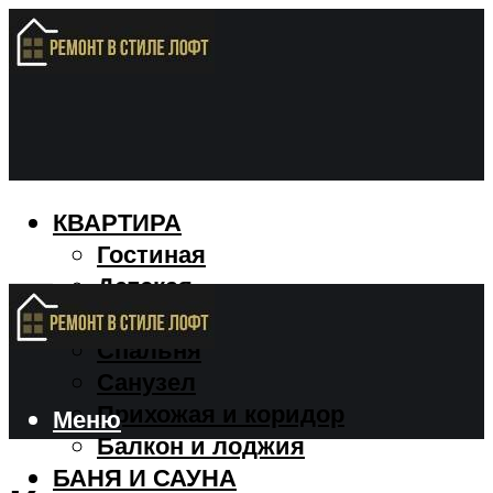
КВАРТИРА
Гостиная
Детская
Кухня
Спальня
Санузел
Прихожая и коридор
Меню
Балкон и лоджия
БАНЯ И САУНА