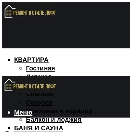
КВАРТИРА
Гостиная
Детская
Кухня
Спальня
Санузел
Прихожая и коридор
Меню
Балкон и лоджия
БАНЯ И САУНА