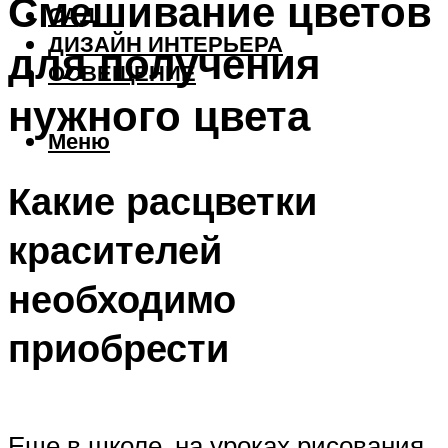
Смешивание цветов
САД
ДИЗАЙН ИНТЕРЬЕРА
для получения
ОСВЕЩЕНИЕ
нужного цвета
Меню
Какие расцветки
красителей
необходимо
приобрести
Еще в школе, на уроках рисования,