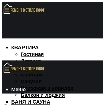
КВАРТИРА
Гостиная
Детская
Кухня
Спальня
Санузел
Прихожая и коридор
Меню
Балкон и лоджия
БАНЯ И САУНА