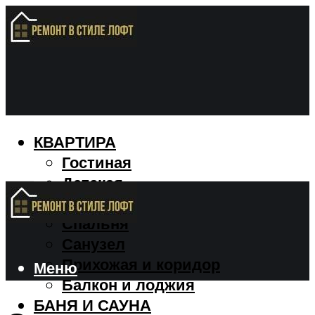
КВАРТИРА
Гостиная
Детская
Кухня
Спальня
Санузел
Прихожая и коридор
Меню
Балкон и лоджия
БАНЯ И САУНА