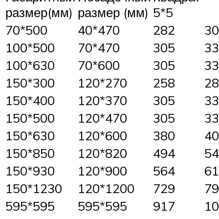
размер(мм)
размер (мм)
5*5
70*500
40*470
282
30
100*500
70*470
305
33
100*630
70*600
305
33
150*300
120*270
258
28
150*400
120*370
305
33
150*500
120*470
305
33
150*630
120*600
380
40
150*850
120*820
494
54
150*930
120*900
564
61
150*1230
120*1200
729
79
595*595
595*595
917
10