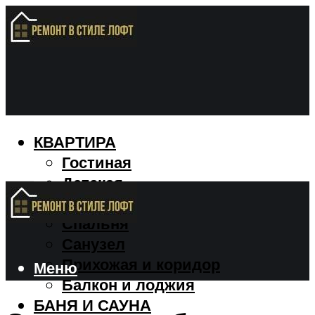
КВАРТИРА
Гостиная
Детская
Кухня
Спальня
Санузел
Прихожая и коридор
Меню
Балкон и лоджия
БАНЯ И САУНА