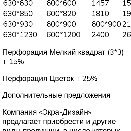
630*630
600*600
1457
15
630*850
600*820
1810
19
630*930
600*900
600*900
21
630*1230
600*1200
2400
26
Перфорация Мелкий квадрат (3*3)
+ 15%
Перфорация Цветок + 25%
Дополнительные предложения
Компания «Экра-Дизайн»
предлагает приобрести и другие
виды продукции, в числе которых: