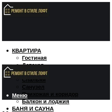
КВАРТИРА
Гостиная
Детская
Кухня
Спальня
Санузел
Прихожая и коридор
Меню
Балкон и лоджия
БАНЯ И САУНА