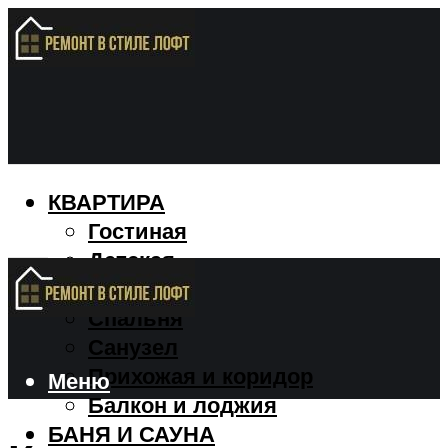
КВАРТИРА
Гостиная
Детская
Кухня
Спальня
Санузел
Прихожая и коридор
Меню
Балкон и лоджия
БАНЯ И САУНА