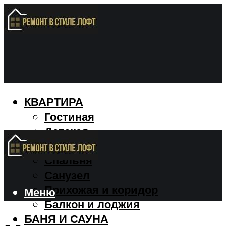
КВАРТИРА
Гостиная
Детская
Кухня
Спальня
Санузел
Прихожая и коридор
Меню
Балкон и лоджия
БАНЯ И САУНА