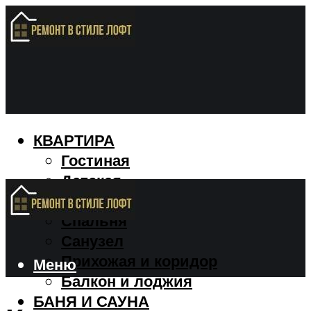
КВАРТИРА
Гостиная
Детская
Кухня
Спальня
Санузел
Прихожая и коридор
Меню
Балкон и лоджия
БАНЯ И САУНА