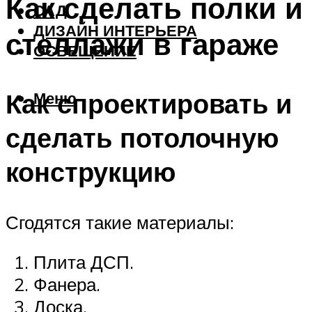
Как сделать полки и
САД
ДИЗАЙН ИНТЕРЬЕРА
стеллажи в гараже
ОСВЕЩЕНИЕ
Как спроектировать и
Меню
сделать потолочную
конструкцию
Сгодятся такие материалы:
Плита ДСП.
Фанера.
Доска.