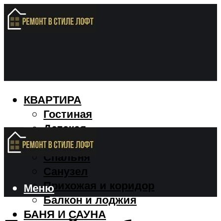
КВАРТИРА
Гостиная
Детская
Кухня
Спальня
Санузел
Прихожая и коридор
Меню
Балкон и лоджия
БАНЯ И САУНА