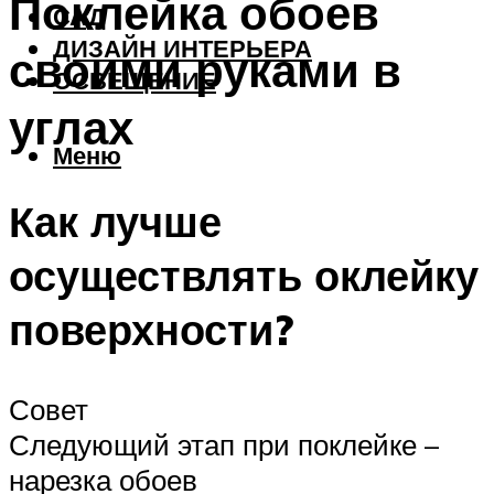
Поклейка обоев
САД
ДИЗАЙН ИНТЕРЬЕРА
своими руками в
ОСВЕЩЕНИЕ
углах
Меню
Как лучше
осуществлять оклейку
поверхности?
Совет
Следующий этап при поклейке –
нарезка обоев