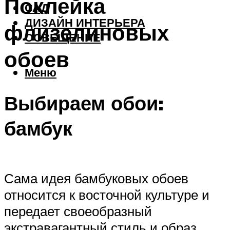
Поклейка
САД
ДИЗАЙН ИНТЕРЬЕРА
флизелиновых
ОСВЕЩЕНИЕ
обоев
Меню
Выбираем обои:
бамбук
Сама идея бамбуковых обоев
относится к восточной культуре и
передает своеобразный
экстравагантный стиль и образ