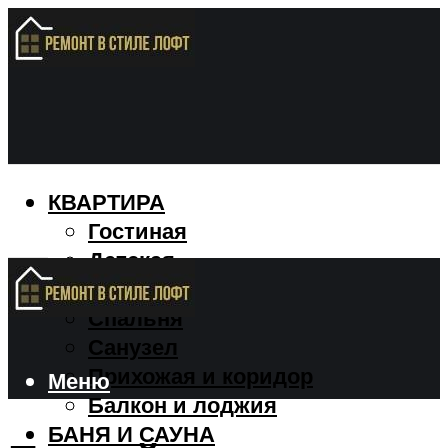
КВАРТИРА
Гостиная
Детская
Кухня
Спальня
Санузел
Прихожая и коридор
Меню
Балкон и лоджия
БАНЯ И САУНА