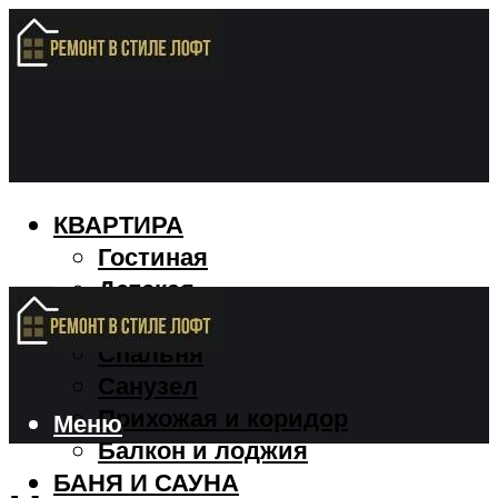
КВАРТИРА
Гостиная
Детская
Кухня
Спальня
Санузел
Прихожая и коридор
Меню
Балкон и лоджия
БАНЯ И САУНА