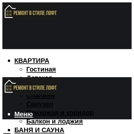
КВАРТИРА
Гостиная
Детская
Кухня
Спальня
Санузел
Прихожая и коридор
Меню
Балкон и лоджия
БАНЯ И САУНА