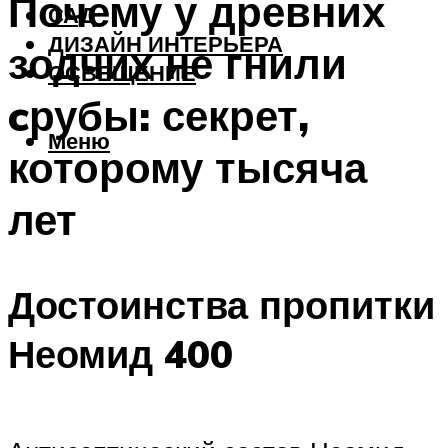
Почему у древних
САД
ДИЗАЙН ИНТЕРЬЕРА
зодчих не гнили
ОСВЕЩЕНИЕ
cрубы: секрет,
Меню
которому тысяча
лет
Достоинства пропитки
Неомид 400