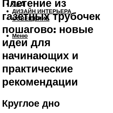
Плетение из
САД
ДИЗАЙН ИНТЕРЬЕРА
газетных трубочек
ОСВЕЩЕНИЕ
пошагово: новые
Меню
идеи для
начинающих и
практические
рекомендации
Круглое дно