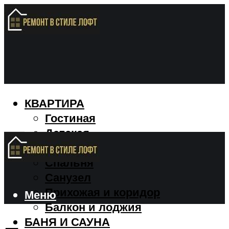
КВАРТИРА
Гостиная
Детская
Кухня
Спальня
Санузел
Прихожая и коридор
Меню
Балкон и лоджия
БАНЯ И САУНА