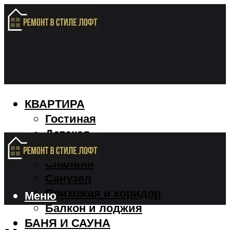
КВАРТИРА
Гостиная
Детская
Кухня
Спальня
Санузел
Прихожая и коридор
Меню
Балкон и лоджия
БАНЯ И САУНА