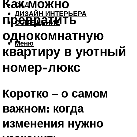
Как можно
САД
ДИЗАЙН ИНТЕРЬЕРА
превратить
ОСВЕЩЕНИЕ
однокомнатную
Меню
квартиру в уютный
номер-люкс
Коротко – о самом
важном: когда
изменения нужно