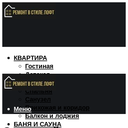
КВАРТИРА
Гостиная
Детская
Кухня
Спальня
Санузел
Прихожая и коридор
Меню
Балкон и лоджия
БАНЯ И САУНА