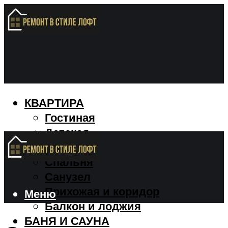
КВАРТИРА
Гостиная
Детская
Кухня
Спальня
Санузел
Прихожая и коридор
Меню
Балкон и лоджия
БАНЯ И САУНА