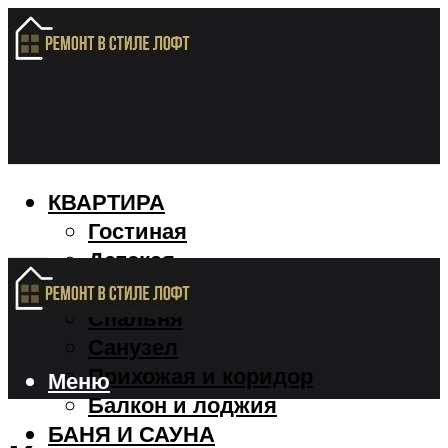
КВАРТИРА
Гостиная
Детская
Кухня
Спальня
Санузел
Прихожая и коридор
Меню
Балкон и лоджия
БАНЯ И САУНА