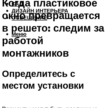
Когда пластиковое
САД
ДИЗАЙН ИНТЕРЬЕРА
окно превращается
ОСВЕЩЕНИЕ
в решето: следим за
Меню
работой
монтажников
Определитесь с
местом установки