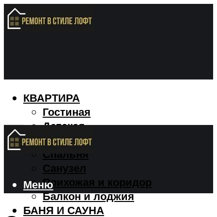
КВАРТИРА
Гостиная
Детская
Кухня
Спальня
Санузел
Прихожая и коридор
Меню
Балкон и лоджия
БАНЯ И САУНА