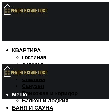
КВАРТИРА
Гостиная
Детская
Кухня
Спальня
Санузел
Прихожая и коридор
Меню
Балкон и лоджия
БАНЯ И САУНА