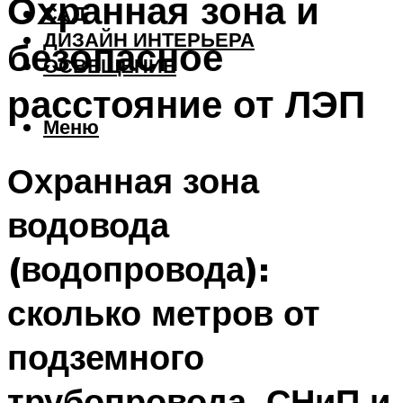
Охранная зона и
САД
ДИЗАЙН ИНТЕРЬЕРА
безопасное
ОСВЕЩЕНИЕ
расстояние от ЛЭП
Меню
Охранная зона
водовода
(водопровода):
сколько метров от
подземного
трубопровода, СНиП и