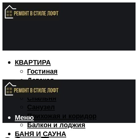
КВАРТИРА
Гостиная
Детская
Кухня
Спальня
Санузел
Прихожая и коридор
Меню
Балкон и лоджия
БАНЯ И САУНА