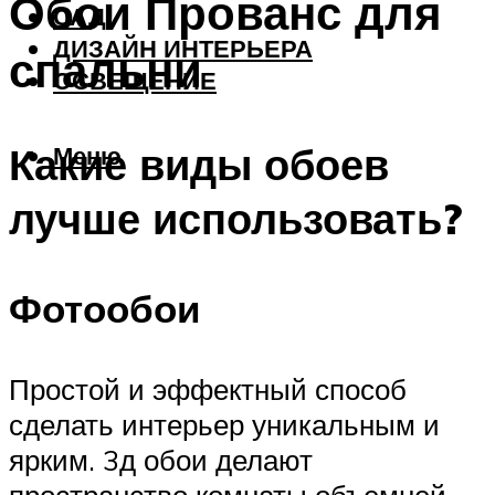
Обои Прованс для
САД
ДИЗАЙН ИНТЕРЬЕРА
спальни
ОСВЕЩЕНИЕ
Какие виды обоев
Меню
лучше использовать?
Фотообои
Простой и эффектный способ
сделать интерьер уникальным и
ярким. 3д обои делают