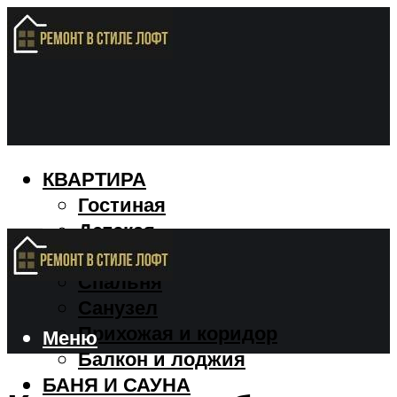
КВАРТИРА
Гостиная
Детская
Кухня
Спальня
Санузел
Прихожая и коридор
Меню
Балкон и лоджия
БАНЯ И САУНА