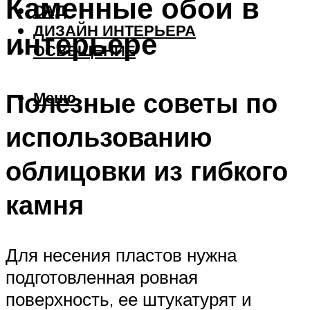
Каменные обои в
САД
ДИЗАЙН ИНТЕРЬЕРА
интерьере
ОСВЕЩЕНИЕ
Полезные советы по
Меню
использованию
облицовки из гибкого
камня
Для несения пластов нужна
подготовленная ровная
поверхность, ее штукатурят и