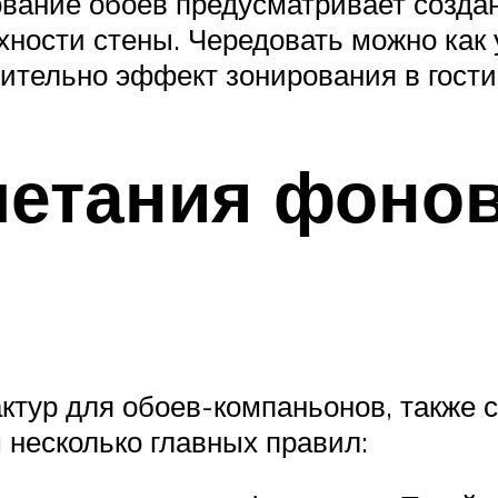
вание обоев предусматривает создан
хности стены. Чередовать можно как 
нительно эффект зонирования в гости
етания фонов
актур для обоев-компаньонов, также 
 несколько главных правил: