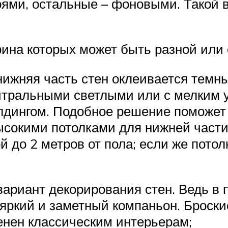
ями, остальные – фоновыми. Такой в
ина которых может быть разной или 
 нижняя часть стен оклеивается темн
ейтральными светлыми или с мелким у
олдингом. Подобное решение поможет
высокими потолками для нижней част
 до 2 метров от пола; если же потол
вариант декорирования стен. Ведь в 
о яркий и заметный компаньон. Броск
енен классическим интерьерам;