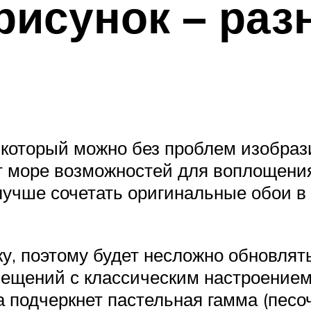
исунок – раз
который можно без проблем изобразит
т море возможностей для воплощения
учше сочетать оригинальные обои в п
ку, поэтому будет несложно обновлят
мещений с классическим настроение
а подчеркнет пастельная гамма (песо