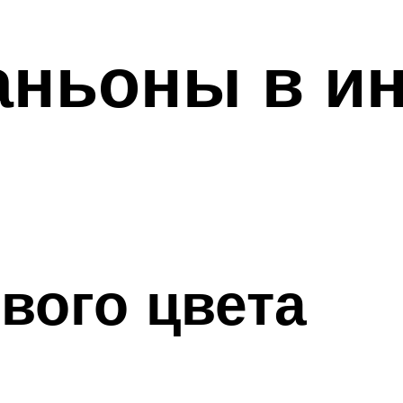
аньоны в и
вого цвета