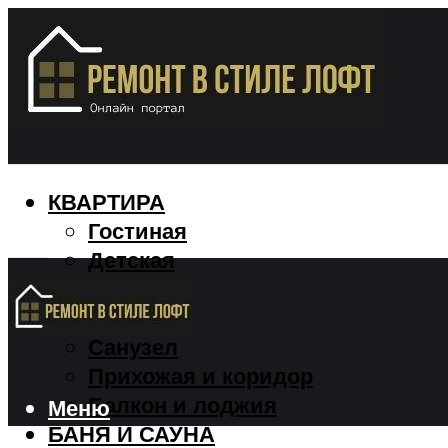
КВАРТИРА
Гостиная
Детская
Кухня
Спальня
Санузел
Прихожая и коридор
Балкон и лоджия
Меню
БАНЯ И САУНА