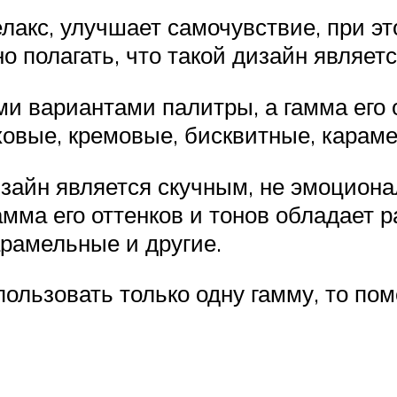
елакс, улучшает самочувствие, при э
но полагать, что такой дизайн являе
и вариантами палитры, а гамма его о
ховые, кремовые, бисквитные, карам
дизайн является скучным, не эмоцио
мма его оттенков и тонов обладает 
арамельные и другие.
пользовать только одну гамму, то по