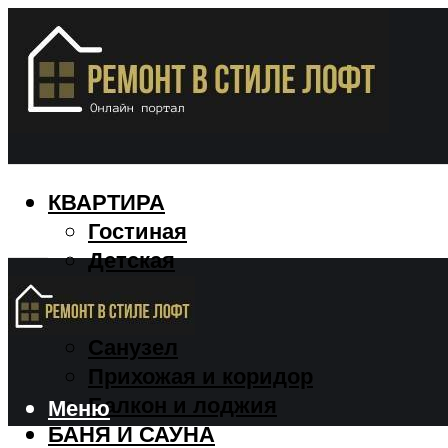
КВАРТИРА
Гостиная
Детская
Кухня
Спальня
Санузел
Прихожая и коридор
Балкон и лоджия
Меню
БАНЯ И САУНА