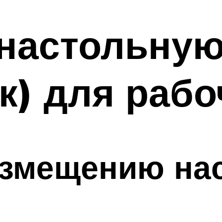
настольную
к) для рабо
азмещению на