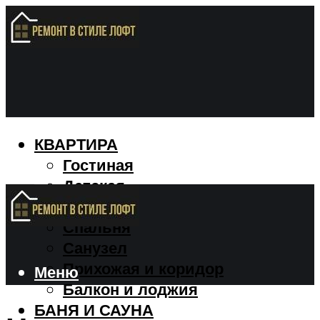
КВАРТИРА
Гостиная
Детская
Кухня
Спальня
Санузел
Прихожая и коридор
Меню
Балкон и лоджия
БАНЯ И САУНА