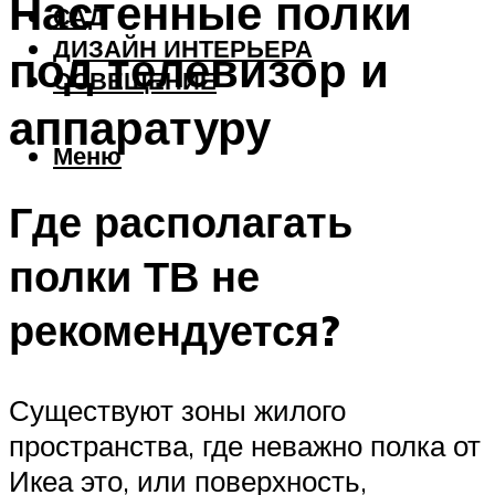
Настенные полки
САД
ДИЗАЙН ИНТЕРЬЕРА
под телевизор и
ОСВЕЩЕНИЕ
аппаратуру
Меню
Где располагать
полки ТВ не
рекомендуется?
Существуют зоны жилого
пространства, где неважно полка от
Икеа это, или поверхность,