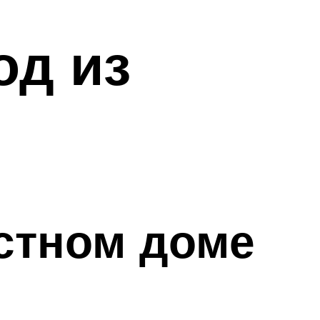
од из
стном доме