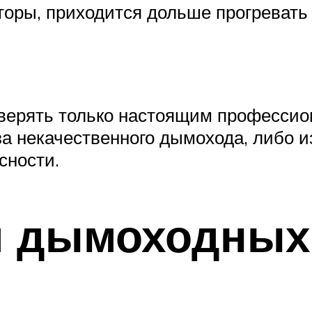
ы, приходится дольше прогревать т
верять только настоящим профессио
а некачественного дымохода, либо из
сности.
я дымоходных