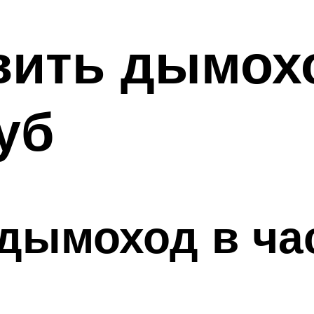
вить дымох
уб
дымоход в ча