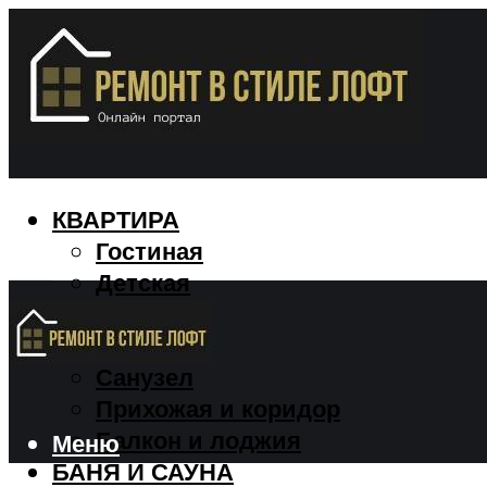
КВАРТИРА
Гостиная
Детская
Кухня
Спальня
Санузел
Прихожая и коридор
Балкон и лоджия
Меню
БАНЯ И САУНА