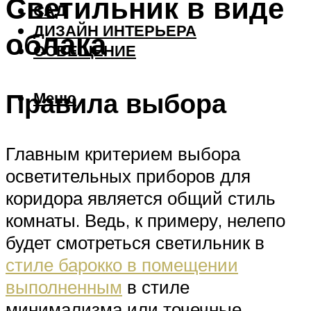
Светильник в виде
САД
ДИЗАЙН ИНТЕРЬЕРА
облака
ОСВЕЩЕНИЕ
Правила выбора
Меню
Главным критерием выбора
осветительных приборов для
коридора является общий стиль
комнаты. Ведь, к примеру, нелепо
будет смотреться светильник в
стиле барокко в помещении
выполненным
в стиле
минимализма или точечные