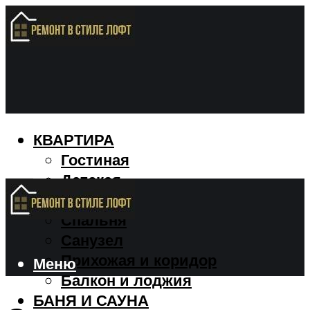
КВАРТИРА
Гостиная
Детская
Кухня
Спальня
Санузел
Прихожая и коридор
Меню
Балкон и лоджия
БАНЯ И САУНА