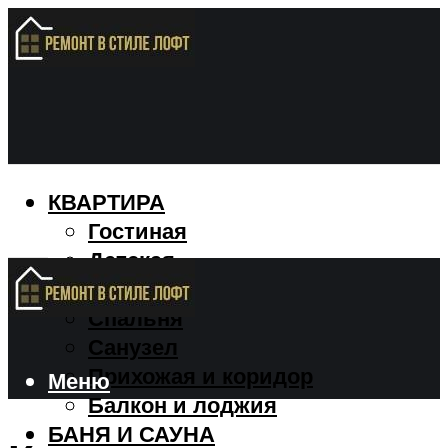
КВАРТИРА
Гостиная
Детская
Кухня
Спальня
Санузел
Прихожая и коридор
Меню
Балкон и лоджия
БАНЯ И САУНА