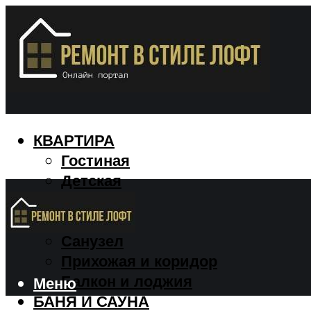
КВАРТИРА
Гостиная
Детская
Кухня
Спальня
Санузел
Прихожая и коридор
Балкон и лоджия
Меню
БАНЯ И САУНА