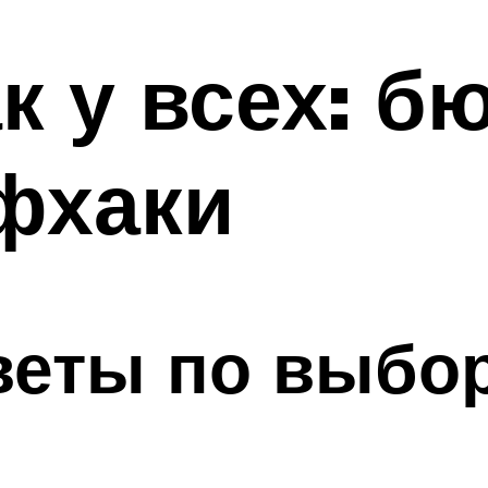
ак у всех: 
фхаки
веты по выбор