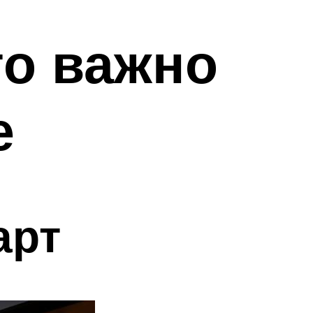
то важно
е
арт