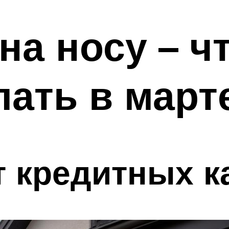
на носу – ч
лать в март
т кредитных к