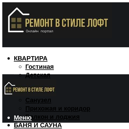
КВАРТИРА
Гостиная
Детская
Кухня
Спальня
Санузел
Прихожая и коридор
Балкон и лоджия
Меню
БАНЯ И САУНА