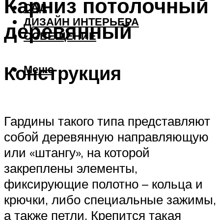
Карниз потолочный
САД
ДИЗАЙН ИНТЕРЬЕРА
деревянный
ОСВЕЩЕНИЕ
Конструкция
Меню
Гардины такого типа представляют
собой деревянную направляющую
или «штангу», на которой
закреплены элементы,
фиксирующие полотно – кольца и
крючки, либо специальные зажимы,
а также петли. Крепится такая