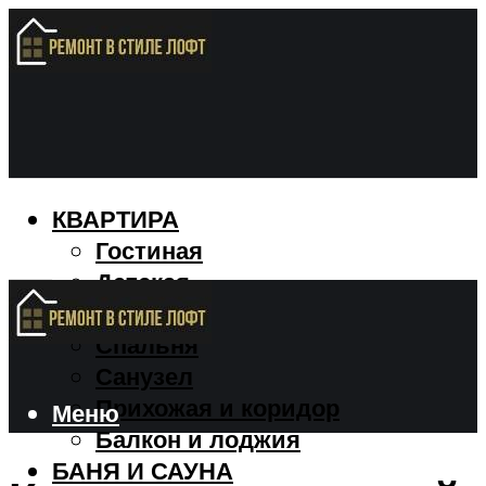
КВАРТИРА
Гостиная
Детская
Кухня
Спальня
Санузел
Прихожая и коридор
Меню
Балкон и лоджия
БАНЯ И САУНА