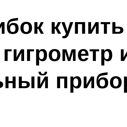
ибок купить
гигрометр 
ьный прибо