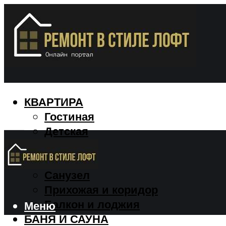
КВАРТИРА
Гостиная
Детская
Кухня
Спальня
Санузел
Прихожая и коридор
Балкон и лоджия
Меню
БАНЯ И САУНА