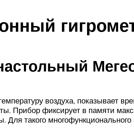
онный гигроме
настольный Меге
температуру воздуха, показывает вре
аты. Прибор фиксирует в памяти ма
ы. Для такого многофункционального