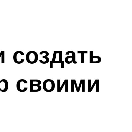
и создать
р своими