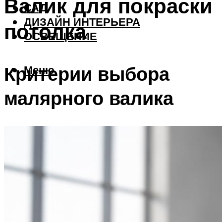
Валик для покраски
САД
ДИЗАЙН ИНТЕРЬЕРА
потолка
ОСВЕЩЕНИЕ
Критерии выбора
Меню
малярного валика