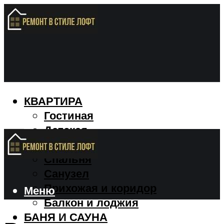
КВАРТИРА
Гостиная
Детская
Кухня
Спальня
Санузел
Прихожая и коридор
Меню
Балкон и лоджия
БАНЯ И САУНА