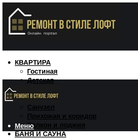
КВАРТИРА
Гостиная
Детская
Кухня
Спальня
Санузел
Прихожая и коридор
Балкон и лоджия
Меню
БАНЯ И САУНА