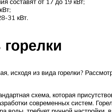
я составят от 17 до 19 кВт;
кВт;
8-31 кВт.
 горелки
ная, исходя из вида горелки? Рассмо
ндартная схема, которая присутств
разработки современных систем. Гор
а воды, требует ручной настройки, в