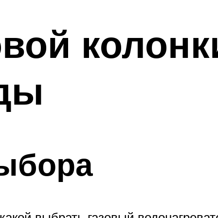
вой колонк
оды
ыбора
, какой выбрать газовый водонагрева