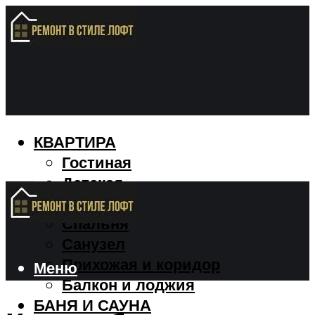
КВАРТИРА
Гостиная
Детская
Кухня
Спальня
Санузел
Прихожая и коридор
Меню
Балкон и лоджия
БАНЯ И САУНА