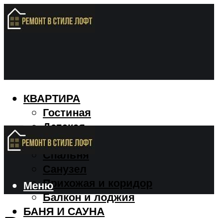
КВАРТИРА
Гостиная
Детская
Кухня
Спальня
Санузел
Прихожая и коридор
Меню
Балкон и лоджия
БАНЯ И САУНА