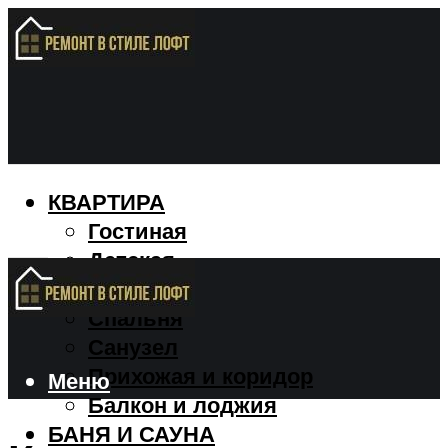
КВАРТИРА
Гостиная
Детская
Кухня
Спальня
Санузел
Прихожая и коридор
Меню
Балкон и лоджия
БАНЯ И САУНА