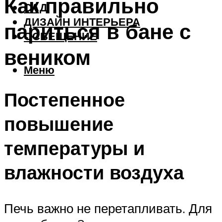
Как правильно
САД
ДИЗАЙН ИНТЕРЬЕРА
париться в бане с
ОСВЕЩЕНИЕ
веником
Меню
Постепенное
повышение
температуры и
влажности воздуха
Печь важно не перетапливать. Для